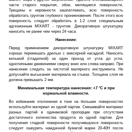
части старого покрытия, обои, мелящиеся поверхности.
Трещины и неровности зашпатлевать, всю поверхность
обработать грунтом глубокого проникновения. После этого всю
поверхность следует обработать в 1-2 слоя специальным
адгезионным MIXART - грунтом. Декоративную штукатурку
наносить не ранее чем через 24 часа.
Нанесение:
Перед применением декоративную штукатурку MIXART
хорошо перемешать дрелью с миксерной насадкой. Наносить
кельмой (гладилкой) за один проход от угла до угла,
однотипными движениями сверху вниз или слева направо. При
нанесении следить за чистотой малярного инструмента. Не
допускайте высыхания материала на стыках. Толщина слоя не
должна превышать 2 мм.
Минимальная температура нанесения: +7 °C и при
нормальной влажности.
Во избежание отклонения в тоне на больших поверхностях
используйте материал из одной партии. Смешивайте материал
разных партий в одинаковой пропорции при отсутствии
достаточного количества продукта из одной партии. Для
получения гладкой поверхности получившуюся поверхность
следует ошкурить наждачной бумагой марки 20-40Н после